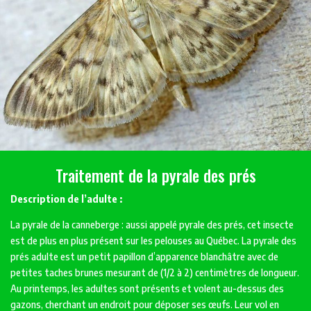
Traitement de la pyrale des prés
Description de l’adulte :
La pyrale de la canneberge : aussi appelé pyrale des prés, cet insecte
est de plus en plus présent sur les pelouses au Québec. La pyrale des
prés adulte est un petit papillon d’apparence blanchâtre avec de
petites taches brunes mesurant de (1/2 à 2) centimètres de longueur.
Au printemps, les adultes sont présents et volent au-dessus des
gazons, cherchant un endroit pour déposer ses œufs. Leur vol en