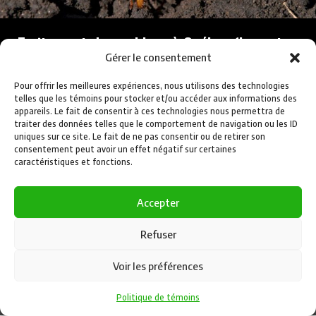
Traitement du ver blanc à Québec (hanneton
européen)
Gérer le consentement
Le hanneton européen est un coléoptère de couleur marron qui, la
Pour offrir les meilleures expériences, nous utilisons des technologies
telles que les témoins pour stocker et/ou accéder aux informations des
nuit, est attirée par la lumière. Appelé communément ‘’Barbeau’’. La
appareils. Le fait de consentir à ces technologies nous permettra de
larve du hanneton a un corps blanc, mou et enroulé en demi-cercle, en
traiter des données telles que le comportement de navigation ou les ID
forme de ‘’C’’ (d’où son nom de « ver blanc »). La tête ocre et les six
uniques sur ce site. Le fait de ne pas consentir ou de retirer son
pattes bien visibles sont garnies de poils.
consentement peut avoir un effet négatif sur certaines
caractéristiques et fonctions.
Lire la suite
Accepter
Refuser
©
Fertilisation Pelouse ML, 2025
Voir les préférences
Politique de témoins